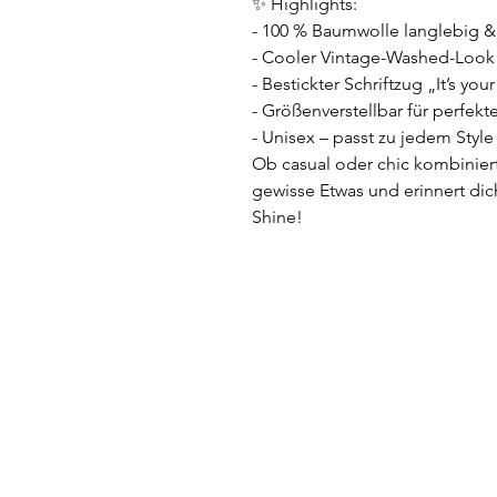
✨ Highlights:
- 100 % Baumwolle langlebig 
- Cooler Vintage-Washed-Look
- Bestickter Schriftzug „It’s you
- Größenverstellbar für perfekte
- Unisex – passt zu jedem Style
Ob casual oder chic kombiniert
gewisse Etwas und erinnert dich
Shine!