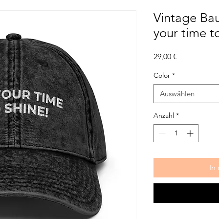
Vintage Bau
your time t
Preis
29,00 €
Color
*
Auswählen
Anzahl
*
In