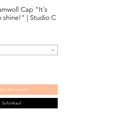
mwoll Cap "It´s
o shine!" | Studio C
 den Warenkorb
Sofortkauf