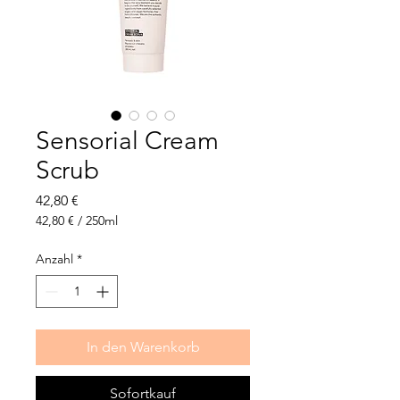
Sensorial Cream
Scrub
Preis
42,80 €
42,80 €
/
250ml
42,80 €
pro
Anzahl
*
250
Milliliter
In den Warenkorb
Sofortkauf