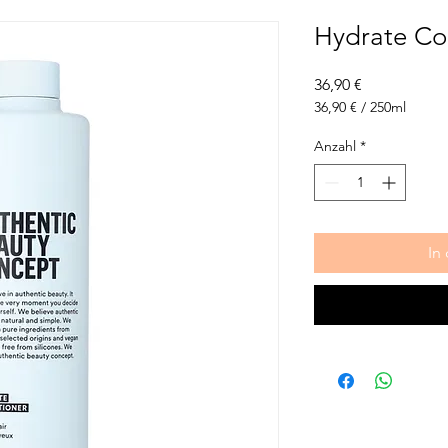
Hydrate Co
Preis
36,90 €
36,90 €
/
250ml
36,90 €
pro
Anzahl
*
250
Milliliter
In