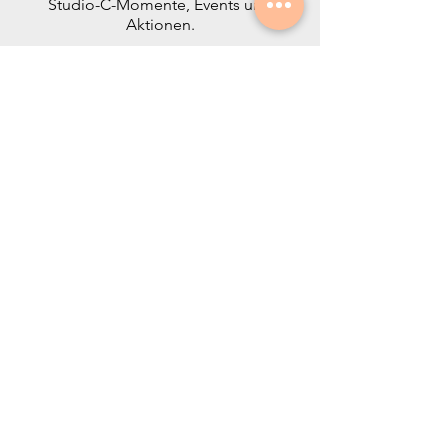
Studio-C-Momente, Events und
Aktionen.
Studio C – Hair & Concept Store
Neustadt
Winzinger Straße 109 (auf dem