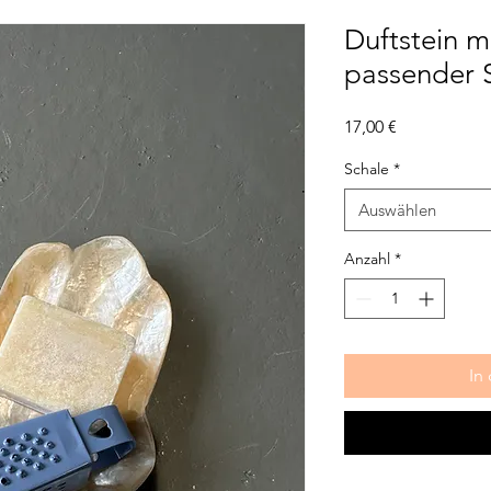
Duftstein m
passender 
Preis
17,00 €
Schale
*
Auswählen
Anzahl
*
In