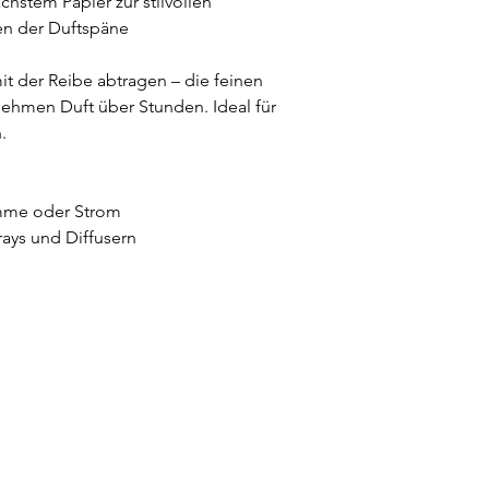
hstem Papier zur stilvollen
en der Duftspäne
t der Reibe abtragen – die feinen
ehmen Duft über Stunden. Ideal für
.
amme oder Strom
rays und Diffusern