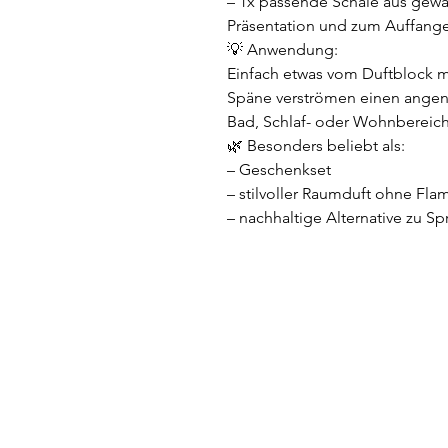
– 1x passende Schale aus gewac
Präsentation und zum Auffang
💡 Anwendung:
Einfach etwas vom Duftblock mi
Späne verströmen einen angen
Bad, Schlaf- oder Wohnbereich
🌿 Besonders beliebt als:
– Geschenkset
– stilvoller Raumduft ohne Fl
– nachhaltige Alternative zu Sp