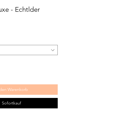
xe - Echtlder
 den Warenkorb
Sofortkauf