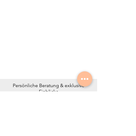
Persönliche Beratung & exklusive
Einblicke
Neben deiner Beratung informieren wir
dich auf Wunsch über besondere
Studio-C-Momente, Events und
Aktionen.