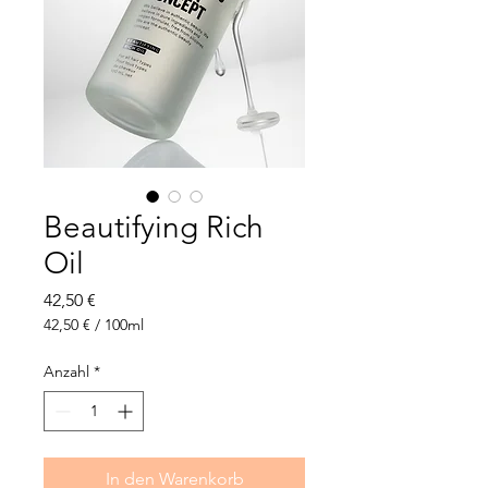
Beautifying Rich
Oil
Preis
42,50 €
42,50 €
/
100ml
42,50 €
pro
Anzahl
*
100
Milliliter
In den Warenkorb