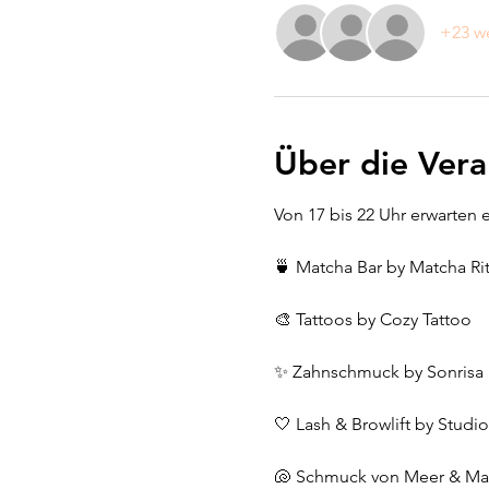
+23 we
Über die Vera
Von 17 bis 22 Uhr erwarten 
🍵 Matcha Bar by Matcha Rit
🎨 Tattoos by Cozy Tattoo
✨ Zahnschmuck by Sonrisa 
🤍 Lash & Browlift by Studi
🐚 Schmuck von Meer & Ma