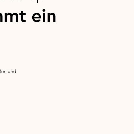
mt ein
eßen und