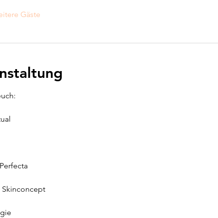
itere Gäste
nstaltung
euch:
ual
Perfecta
o Skinconcept
gie