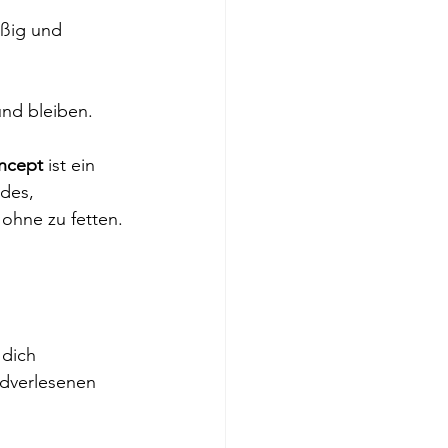
äßig und 
nd bleiben.
ncept
 ist ein 
des, 
 ohne zu fetten.
dich 
dverlesenen 