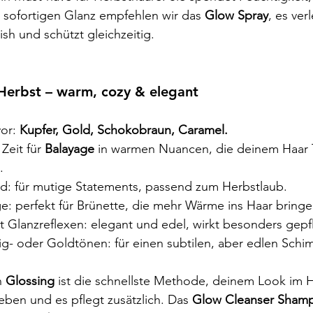
 sofortigen Glanz empfehlen wir das 
Glow Spray
, es ver
ish und schützt gleichzeitig.
 Herbst – warm, cozy & elegant
or: 
Kupfer, Gold, Schokobraun, Caramel.
Zeit für 
Balayage 
in warmen Nuancen, die deinem Haar 
.
d: für mutige Statements, passend zum Herbstlaub.
e: perfekt für Brünette, die mehr Wärme ins Haar bring
 Glanzreflexen: elegant und edel, wirkt besonders gepf
ig- oder Goldtönen: für einen subtilen, aber edlen Schi
n 
Glossing 
ist die schnellste Methode, deinem Look im H
eben und es pflegt zusätzlich. Das 
Glow Cleanser Sham