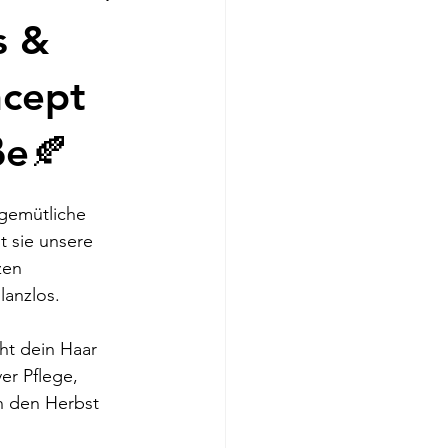
s &
ncept
ße🍂
gemütliche 
t sie unsere 
zen 
lanzlos.
ht dein Haar 
er Pflege, 
h den Herbst 