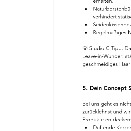
erhalten.
Naturborstenbür
verhindert stati
Seidenkissenbez
Regelmäßiges Na
💡 Studio C Tipp: Da
Leave-in-Wunder: stä
geschmeidiges Haar 
5. Dein Concept S
Bei uns geht es nic
zurücklehnst und wi
Produkte entdecken
Duftende Kerze