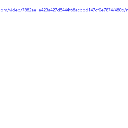
ic.com/video/7882ae_e423a427d5444f68acbbd147cf0e7874/480p/