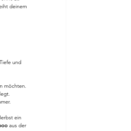
leiht deinem 
Tiefe und 
en möchten.
legt.
mmer.
erbst ein 
poo
 aus der 