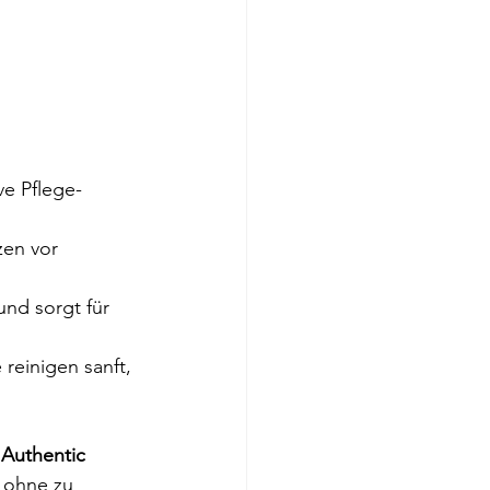
ve Pflege-
zen vor 
und sorgt für 
e reinigen sanft, 
 
Authentic 
, ohne zu 