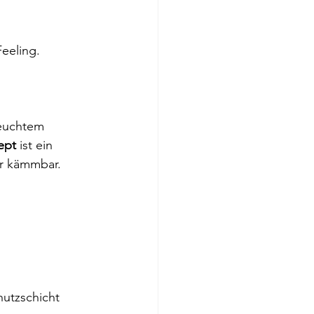
eeling.
feuchtem 
ept
 ist ein 
er kämmbar. 
hutzschicht 